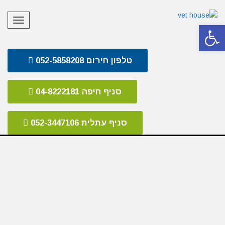
תפריט
פתח סרגל נגישות
טלפון חירום 052-5858208
סניף חיפה 04-8222181
סניף עתלית 052-3447106