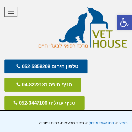
תפריט
פתח סרגל נגישות
טלפון חירום 052-5858208
סניף חיפה 04-8222181
סניף עתלית 052-3447106
ראשי
»
התנהגות וגידול
»
פחד מרעמים-ברונטופוביה