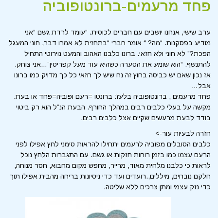
פחד מרעמים-ברונטופוביה
ערב שישי, אנחנו יושבים עם חברים לכוסית. “עומד לרדת גשם “אני
מודיע בפסקנות. “מה? “ אומר חברי “בתחזית לא אמרו דבר, חוני המעגל
הפכת?” לא חוני ולא חזאי. ברונו כלבנו האהוב והמעט נוירוטי התחיל
להתנשף. “הוא שומע את הסערה כשהיא עוד מעל קפריסין”…אני צוחק.
אז נכון שאם יש כביסה בחוץ זה נח שיש לך חזאי כל כך מדויק כמו ברונו
אבל…
פחד מרעמים , ברונטופוביה בלעז: ברונטו =רעם ופוביה=פחד או בעת.
מקשה על בעלי כלבים רבים במהלך החורף. הבעת הנ”ל הוא רק ביטוי
בודד לבעת מרעשים שקיים אצל כלבים רבים.
חזרה לבעיות עור->
כלבים הסובלים מפוביה לרעמים יתחילו להראות סימני לחץ אפילו לפני
הרעם עצמו כמו בזמן רוחות חזקות או גשם. עם התגברות הלחץ נוכל
לראות כי כלבנו מלחית מאוד, מרייר, מחפש מקום מחבוא, חסר מנוחה,
חלקם נובחים, מיללים,.רועדים ועד כדי ניסיונות בריחה מהבית אפילו תוך
כדי נזק עצמי ומתן צרכים ללא שליטה.