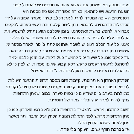
נעים ומספק כמו משחק עם צעצוע אהוב או חטיפים.יש להתחיל לפני
הופעת הרעש. ויש להתאמן בצורה מסודרת. אופציה נוספת היא
דסנסיטיזציה – פה המטרה להרגיל את הכלב לגירוי מעורר הפוביה על ידי
הסתגלות הדרגתית. לדוגמא, ניתן ליצור קלטת ובה רעשי סערה. להקליט
מבחוץ או לחפש ברשת האינטרנט. בזמן שכלבנו רגוע נתחיל להשמיע את
הקלטת, עלינו להגביר עד להופעת סימני הלחץ הראשונים ואז להחליש
מעט. כל עוד הכלב רגוע יש לשבח אותו או לתת צ`ופר. לאחר מספר ימי
אימונים ניתן בהדרגה להגביר את עוצמת הרעש וכך להתקדם בהדרגה
עד למקסימום. כל שיעור יכול להמשך כ20 דקות. עם הזמן כלבנו ילמד
להסתגל לרעש הרעמים כרעש רקע קבוע שאיננו מפחיד. יש לציין כי לא
כל הכלבים מגיבים לרעשים מוקלטים כמו ל”דבר האמיתי”.
הפתרון האחרון הוא תרופתי. קיימות היום מספר תרופות הרגעה היעילות
לטיפול בפוביות אם באופן יותר קבוע במקרים קיצוניים או לטיפול נקודתי
כמו לתת בערב ביום שיודעים כי צפויה סערה. כמובן שמתן התרופות
צריך להיות לאחר יעוץ ובליווי צמוד של הווטרינר.
חשוב להתכונן מראש ולהצטייד בתרופות בזמן ולא ברגע האחרון. כמו כן
מתן התרופות מראש לפני התחלת תגובת הלחץ יעיל הרבה יותר מאשר
מתן לאחר שסימני הלחץ החלו.
אז בברכת חורף גשום. והעיקר בלי פחד…