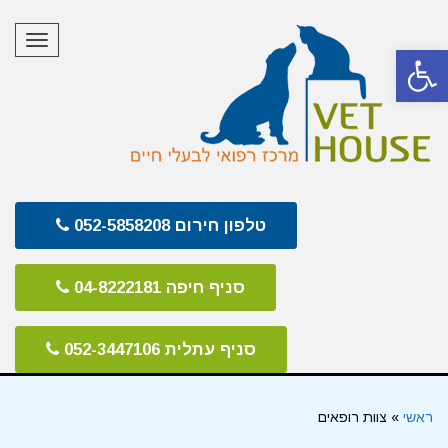
תפריט
פתח סרגל נגישות
טלפון חירום 052-5858208
סניף חיפה 04-8222181
סניף עתלית 052-3447106
ראשי
»
צוות רופאים