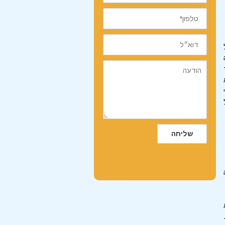
טלפון
דוא״ל
הודעה
שליחה