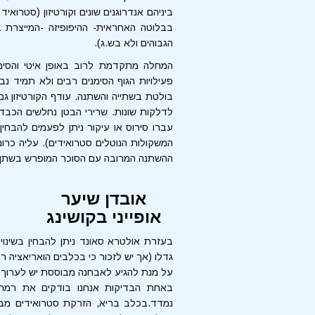
ביניהם אנדרוגנים שונים וקורטיזון (סטרו
בבלוטה האחראית- ההיפופיזה -המייצרת
הגבוהים ולא בש.ג).
המחלה מתקדמת לרוב באופן איטי והסימני
פעילויות הגוף הסימנים רבים ולא תמיד נב
בולטת בשתייה והשתנה. עודף הקורטיזון גם
לדלקות שונות. שרירי הבטן נחלשים הכבד
עברו סירוס או עיקור ניתן לפעמים להבחין
המשקולות הנוטלים סטרואידים). עליה כרונ
ההשתנה המרובה עם הסוכר המופרש בשתן ע
אובדן שיער
אופייני בקושינג
בעזרת אולטרא סאונד ניתן להבחין בשינויי
גדלו (אך יש לזכור כי בכלבים הואריאציה ר
על מנת להגיע לאבחנה מבוססת יש לערוך 
באחת הבדיקות אנחנו בודקים את רמת ה
נמדד.בכלב בריא, הזרקת סטרואידים מב