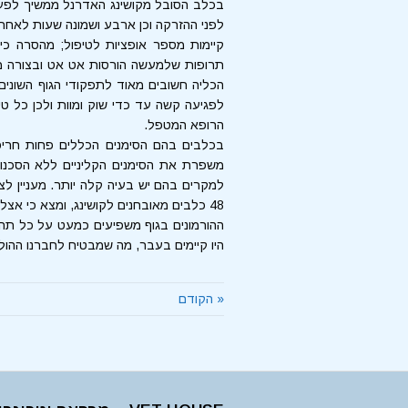
בכלב הסובל מקושינג האדרנל ממשיך לפעול ו
לפני ההזרקה וכן ארבע ושמונה שעות לאחרי
קיימות מספר אופציות לטיפול; מהסרה כי
תרופות שלמעשה הורסות אט אט ובצורה מב
הכליה חשובים מאוד לתפקודי הגוף השונים 
לפגיעה קשה עד כדי שוק ומוות ולכן כל טי
הרופא המטפל.
בכלבים בהם הסימנים הכללים פחות חריפ
משפרת את הסימנים הקליניים ללא הסכנו
למקרים בהם יש בעיה קלה יותר. מעניין לצ
48 כלבים מאובחנים לקושינג, ומצא כי אצל 43 כלבים (90%) ניראה שיפור רב בסימנים הקליניים…
ההורמונים בגוף משפיעים כמעט על כל תהלי
היו קיימים בעבר, מה שמבטיח לחברנו ההול
« הקודם