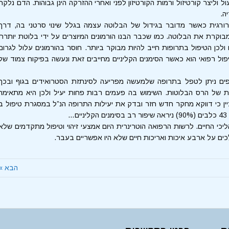
ליצר קורטיזול ורמות הקורטיזון לפני ואחרי ההזרקה הינן גבוהות. הדם נלקח
ה.
רורגית כאשר מדובר בגידול של הבלוטה עצמה בגלל שינוי סרטני בה, דרך
וקרת את הבלוטה. כמו שכבר הבנו הורמונים המיוצרים על ידי בלוטת יותרת
ולכן הטיפול בתרופות חייב להיות מבוקר ביותר. חוסר בהורמונים עלול לגרום
פול רפואי הוא כאשר הסימנים הקליניים מחייבים זאת ונעשה בפיקוח צמוד של
ים ניתן לטפל בתרופה שלמעשה מפריעה לסינתזת הסטרואידים בגוף ובכך
ת של הרס הבלוטות. השימוש בה פעמים רבות פחות יעיל ולכן היא מתאימה
יין כי דווקא מחקר חדש חזר ובדק את יעילות התרופה הנ”ל במסגרת טיפול ב
כי החיים. לרשות הרפואה הוטרינרית היום אמצעי זיהוי וטיפול מתקדמים שלא
כים על ארבע איכות ואריכות חיים שלא היו אפשריים בעבר.
הבא »