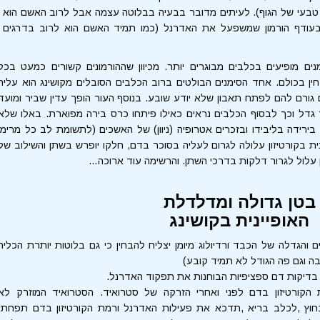
איד טבעי של הגוף). לעיתים מדובר בבעיה בבלוטה עצמה אבל לרוב האשם הוא
 בעודף הורמון שמשפעל את האדרנל (כמו תמיד האשם הוא לרוב בדרגים
ם מופיעים בכלבים מבוגרים יותר. מכיוון שההורמונים קשורים כמעט בכל
חין בכולם. אחד הסימנים הבולטים ברוב הכלבים הסובלים מקושינג הוא עליה
 גורם להם לפתח תאבון שלא יודע שובע. בנוסף העור הופך עדין שביר ומועד
 גדל וכך לבסוף הכלבים נראים כאילו פיתחו כרס בירה מפוארת. באלו שלא
 בירידה בליבידו ובזכרים אטרופיה (ניוון) של האשכים (לתשומת לב כל מרימי
ית בקורטיזון עלולה לגרום לעליה בסוכר בדם, חלקו יופרש בשתן והשילוב של
לול לגרור דלקות בדרכי השתן. והרשימה עוד ארוכה…
בטן גדולה ומדלדלת
האופיינית בקושינג
ם והגדלה של הכבד ורדיולוג מיומן יצליח להבחין כי גם בלוטות יותרת הכליה
בה וגם פה הגודל לא תמיד קובע)
בדיקות דם ספציפיות הבוחנות את תפקוד האדרנל.
קורטיזון בדם לפני ואחרי הזרקה של סטרואיד. הסטרואיד המוזרק לא
חוץ ,לכלב בריא ,תדכא את פעילות האדרנל ורמת הקורטיזון בדם תפחת.