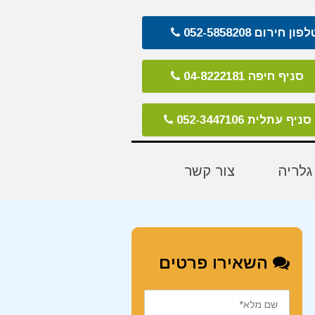
פון חירום 052-5858208
סניף חיפה 04-8222181
סניף עתלית 052-3447106
גלריה
צור קשר
השאירו פרטים
שם
מלא